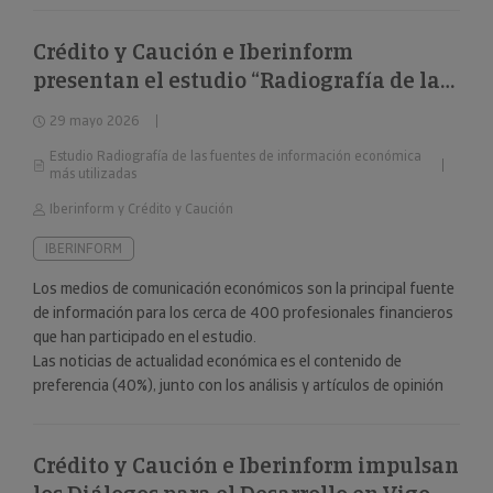
Crédito y Caución e Iberinform
presentan el estudio “Radiografía de las
fuentes de información económica más
29 mayo 2026
utilizadas”
Estudio Radiografía de las fuentes de información económica
más utilizadas
Iberinform y Crédito y Caución
IBERINFORM
Los medios de comunicación económicos son la principal fuente
de información para los cerca de 400 profesionales financieros
que han participado en el estudio.
Las noticias de actualidad económica es el contenido de
preferencia (40%), junto con los análisis y artículos de opinión
(24%).
Crédito y Caución e Iberinform impulsan