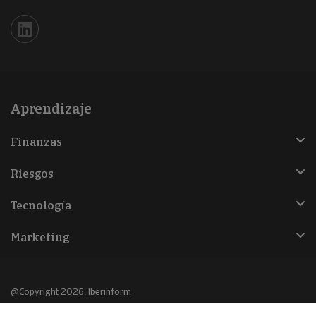
Iberinform en Linkedin
Aprendizaje
Finanzas
Riesgos
Tecnología
Marketing
@Copyright 2026, Iberinform