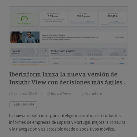
Iberinform lanza la nueva versión de
Insight View con decisiones más ágiles
sobre 322 millones de empresas y
17 junio 2026
Insight View
Iberinform
nuevas capacidades en su
funcionalidad de IA
IBERINFORM
La nueva versión incorpora inteligencia artificial en todos los
informes de empresas de España y Portugal, mejora la consulta
y la navegación y es accesible desde dispositivos móviles.