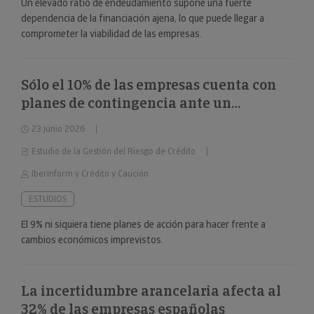
Un elevado ratio de endeudamiento supone una fuerte
dependencia de la financiación ajena, lo que puede llegar a
comprometer la viabilidad de las empresas.
Sólo el 10% de las empresas cuenta con
planes de contingencia ante un
deterioro repentino de la situación
23 junio 2026
económica
Estudio de la Gestión del Riesgo de Crédito
Iberinform y Crédito y Caución
ESTUDIOS
El 9% ni siquiera tiene planes de acción para hacer frente a
cambios económicos imprevistos.
La incertidumbre arancelaria afecta al
32% de las empresas españolas