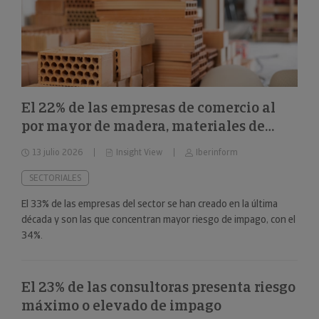
El 22% de las empresas de comercio al
por mayor de madera, materiales de
construcción y aparatos sanitarios están
13 julio 2026
Insight View
Iberinform
en riesgo máximo o elevado de impago
SECTORIALES
El 33% de las empresas del sector se han creado en la última
década y son las que concentran mayor riesgo de impago, con el
34%.
El 23% de las consultoras presenta riesgo
máximo o elevado de impago