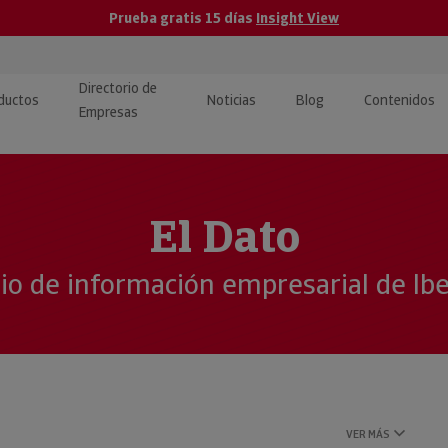
Prueba gratis 15 días
Insight View
Directorio de
ductos
Noticias
Blog
Contenidos
Empresas
caPro · Análisis de datos
eos: presentación de
ormación empresas
ancieros
ducto y tutoriales
El Dato
ormación Pública
 · Integración de Datos para
cionario Económico
cio de información empresarial de Ib
M y ERP
ormación Investigada
llect · Recuperación de
uda
VER MÁS