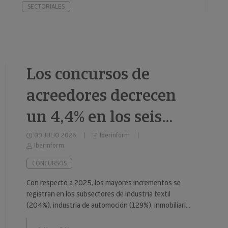
SECTORIALES
Los concursos de
acreedores decrecen
un 4,4% en los seis
primeros meses de
09 JULIO 2026
Iberinform
Iberinform
2026
CONCURSOS
Con respecto a 2025, los mayores incrementos se
registran en los subsectores de industria textil
(204%), industria de automoción (129%), inmobiliario
(59%), industria metalúrgica (57%) y educación (49%).