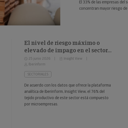
El 33% de las empresas del s
concentran mayor riesgo de 
El nivel de riesgo máximo o
elevado de impago en el sector
del fitness se sitúa en el 34%
25 junio 2026
Insight View
Iberinform
SECTORIALES
De acuerdo con los datos que ofrece la plataforma
analítica de Iberinform, Insight View, el 76% del
tejido productivo de este sector está compuesto
por microempresas.