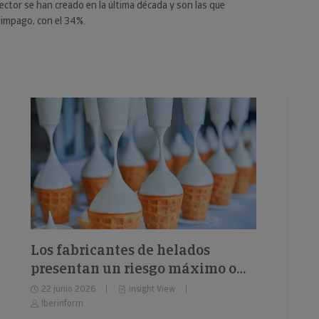
ector se han creado en la última década y son las que
impago, con el 34%.
Los fabricantes de helados
presentan un riesgo máximo o
elevado de impago del 26%
22 junio 2026
Insight View
Iberinform