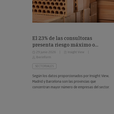
El 23% de las consultoras
presenta riesgo máximo o
elevado de impago
29 junio 2026
Insight View
Iberinform
SECTORIALES
Según los datos proporcionados por Insight View,
Madrid y Barcelona son las provincias que
concentran mayor número de empresas del sector.