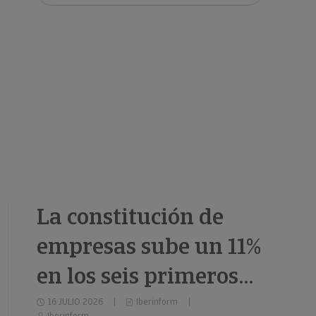
clientes.
La constitución de
empresas sube un 11%
en los seis primeros
meses de 2026
16 JULIO 2026
Iberinform