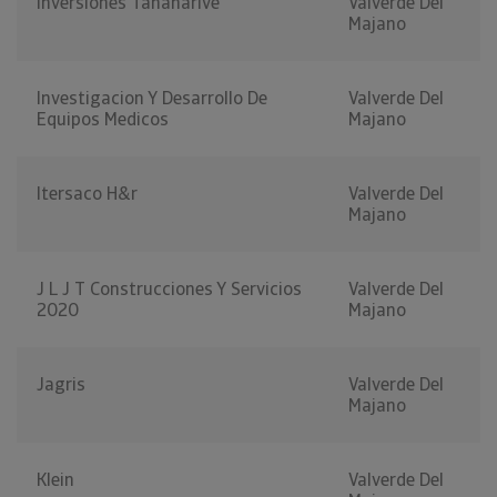
Inversiones Tananarive
Valverde Del
Majano
Investigacion Y Desarrollo De
Valverde Del
Equipos Medicos
Majano
Itersaco H&r
Valverde Del
Majano
J L J T Construcciones Y Servicios
Valverde Del
2020
Majano
Jagris
Valverde Del
Majano
Klein
Valverde Del