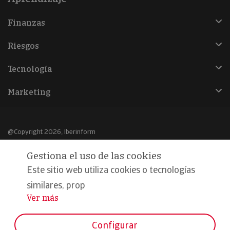
Finanzas
Riesgos
Tecnología
Marketing
@Copyright 2026, Iberinform
Gestiona el uso de las cookies
Aviso legal
Este sitio web utiliza cookies o tecnologías
Política de cookies
similares, prop
Declaración de privacidad
Ver más
...
Compromiso calidad y seguridad
Configurar