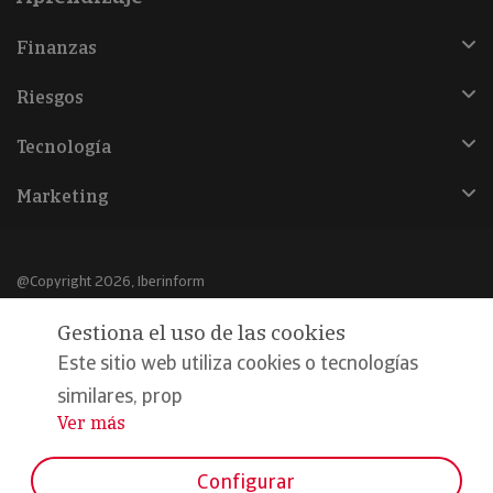
Finanzas
Riesgos
Tecnología
Marketing
@Copyright 2026, Iberinform
Gestiona el uso de las cookies
Aviso legal
Este sitio web utiliza cookies o tecnologías
Política de cookies
similares, prop
Declaración de privacidad
Ver más
...
Compromiso calidad y seguridad
Configurar