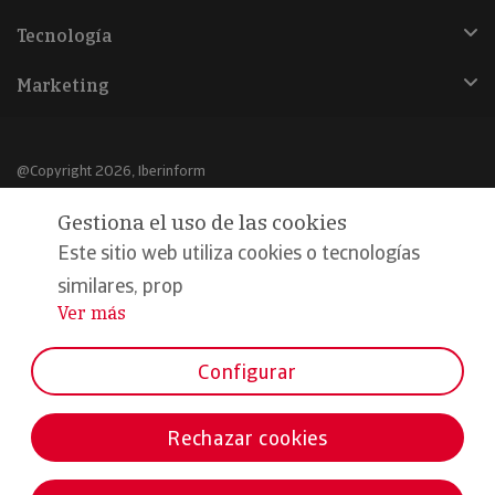
Tecnología
Marketing
@Copyright 2026, Iberinform
Gestiona el uso de las cookies
Aviso legal
Este sitio web utiliza cookies o tecnologías
Política de cookies
similares, prop
Declaración de privacidad
Ver más
...
Compromiso calidad y seguridad
Configurar
Formamos parte de:
Rechazar cookies