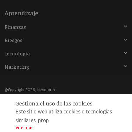
Aprendizaje
Finanzas
Riesgos
Tecnología
Marketing
@Copyright 2026, Iberinform
Gestiona el uso de las cookies
Aviso legal
Este sitio web utiliza cookies o tecnologías
Política de cookies
similares, prop
Declaración de privacidad
Ver más
...