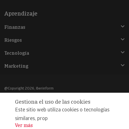
Aprendizaje
Finanzas
Riesgos
Tecnología
Marketing
@Copyright 2026, Iberinform
Gestiona el uso de las cookies
Aviso legal
Este sitio web utiliza cookies o tecnologías
Política de cookies
similares, prop
Declaración de privacidad
Ver más
...