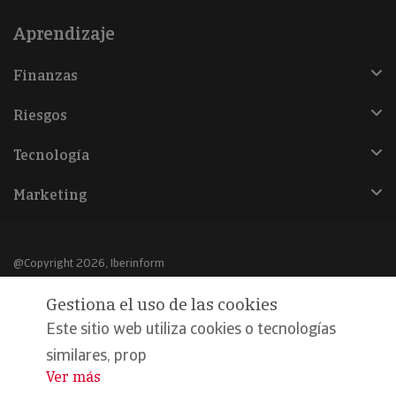
Aprendizaje
Finanzas
Riesgos
Tecnología
Marketing
@Copyright 2026, Iberinform
Gestiona el uso de las cookies
Aviso legal
Este sitio web utiliza cookies o tecnologías
Política de cookies
similares, prop
Declaración de privacidad
Ver más
...
Compromiso calidad y seguridad