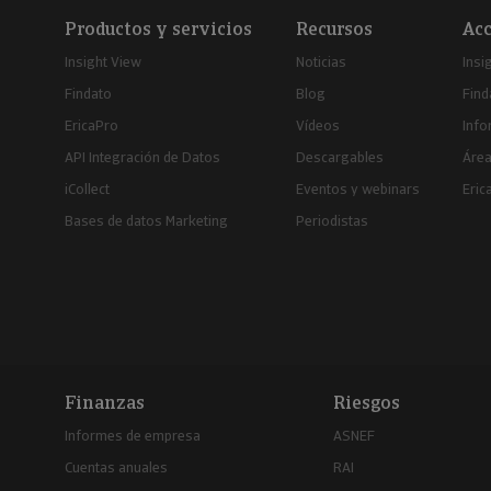
Productos y servicios
Recursos
Acc
Insight View
Noticias
Insi
Findato
Blog
Find
EricaPro
Vídeos
Inf
API Integración de Datos
Descargables
Área
iCollect
Eventos y webinars
Eric
Bases de datos Marketing
Periodistas
Finanzas
Riesgos
Informes de empresa
ASNEF
Cuentas anuales
RAI