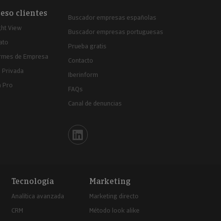
eso clientes
Buscador empresas españolas
ght View
Buscador empresas portuguesas
ato
Prueba gratis
ormes de Empresa
Contacto
 Privada
Iberinform
a Pro
FAQs
Canal de denuncias
Iberinform en Linkedin
Tecnología
Marketing
Analítica avanzada
Marketing directo
CRM
Método look alike