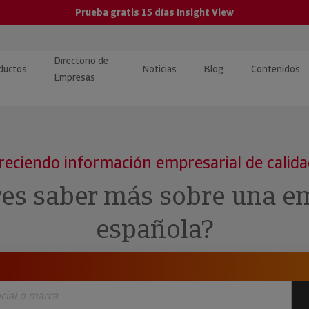
Prueba gratis 15 días
Insight View
Directorio de
ductos
Noticias
Blog
Contenidos
Empresas
caPro · Análisis de datos
eos: presentación de
ormación empresas
ancieros
ducto y tutoriales
reciendo información empresarial de calid
ormación Pública
 · Integración de Datos para
cionario Económico
res saber más sobre una e
M y ERP
ormación Investigada
española?
llect · Recuperación de
uda