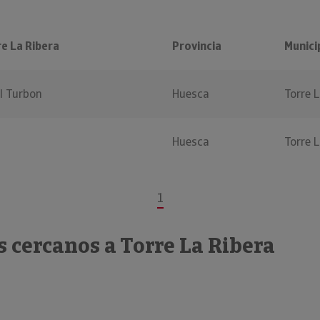
e La Ribera
Provincia
Munici
el Turbon
Huesca
Torre L
Huesca
Torre L
1
 cercanos a Torre La Ribera