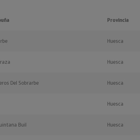
puña
Provincia
rbe
Huesca
graza
Huesca
eros Del Sobrarbe
Huesca
Huesca
uintana Buil
Huesca