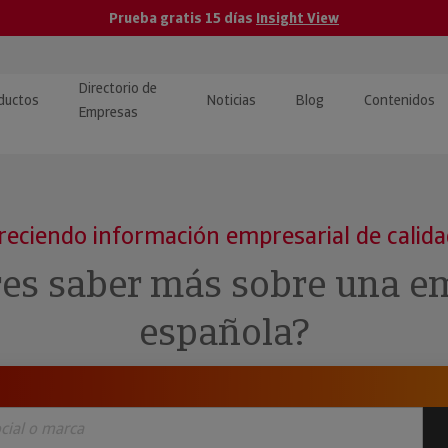
Prueba gratis 15 días
Insight View
Directorio de
ductos
Noticias
Blog
Contenidos
Empresas
caPro · Análisis de datos
eos: presentación de
ormación empresas
ancieros
ducto y tutoriales
reciendo información empresarial de calid
ormación Pública
 · Integración de Datos para
cionario Económico
res saber más sobre una e
M y ERP
ormación Investigada
española?
llect · Recuperación de
uda