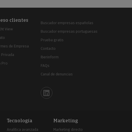
eso clientes
Buscador empresas españolas
ght View
Buscador empresas portuguesas
ato
Prueba gratis
ormes de Empresa
Contacto
 Privada
Iberinform
a Pro
FAQs
Canal de denuncias
Iberinform en Linkedin
Tecnología
Marketing
Analítica avanzada
Marketing directo