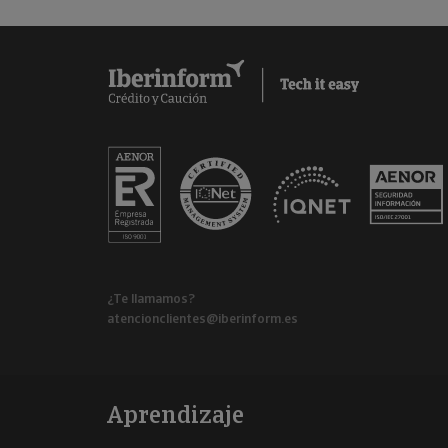
¿Te llamamos?
atencionclientes@iberinform.es
Aprendizaje