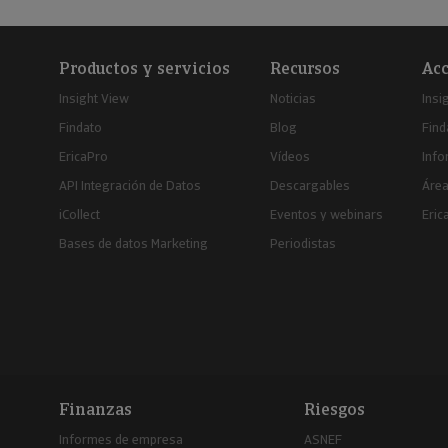
Productos y servicios
Recursos
Acc
Insight View
Noticias
Insi
Findato
Blog
Find
EricaPro
Vídeos
Inf
API Integración de Datos
Descargables
Área
iCollect
Eventos y webinars
Eric
Bases de datos Marketing
Periodistas
Finanzas
Riesgos
Informes de empresa
ASNEF