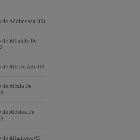
 de Adahuesca (15)
 de Albalate De
2)
de Albero Alto (5)
 de Alcala De
9)
 de Alcolea De
0)
de Alfantega (5)