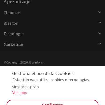
Aprendizaje
Finanzas
Riesgos
Tecnología
Marketing
@Copyright 2026, Iberinform
Gestiona el uso de las cookies
Aviso legal
Este sitio web utiliza cookies o tecnologías
Política de cookies
similares, prop
Declaración de privacidad
Ver más
...
Compromiso calidad y seguridad