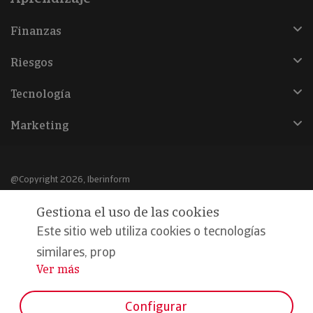
Finanzas
Riesgos
Tecnología
Marketing
@Copyright 2026, Iberinform
Gestiona el uso de las cookies
Aviso legal
Este sitio web utiliza cookies o tecnologías
Política de cookies
similares, prop
Declaración de privacidad
Ver más
...
Compromiso calidad y seguridad
Configurar