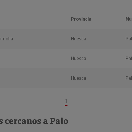
o
Provincia
Mu
amolla
Huesca
Pa
Huesca
Pa
Huesca
Pa
1
 cercanos a Palo