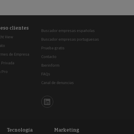
eso clientes
Buscador empresas españolas
ght View
Buscador empresas portuguesas
ato
Prueba gratis
ormes de Empresa
Contacto
 Privada
Iberinform
a Pro
FAQs
Canal de denuncias
Iberinform en Linkedin
Tecnología
Marketing