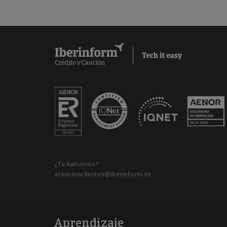
¿Te llamamos?
atencionclientes@iberinform.es
Aprendizaje