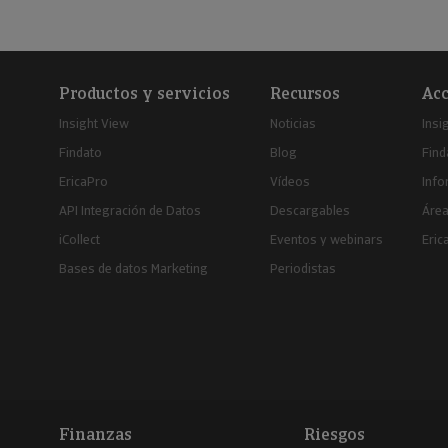
Productos y servicios
Recursos
Acc
Insight View
Noticias
Insi
Findato
Blog
Find
EricaPro
Vídeos
Inf
API Integración de Datos
Descargables
Área
iCollect
Eventos y webinars
Eric
Bases de datos Marketing
Periodistas
Finanzas
Riesgos