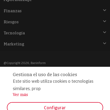
Finanzas
Riesgos
Tecnología
Marketing
@Copyright 2026, Iberinform
Gestiona el uso de las cookies
Aviso legal
Este sitio web utiliza cookies o tecnologías
Política de cookies
similares, prop
Declaración de privacidad
Ver más
...
Compromiso calidad y seguridad
Configurar