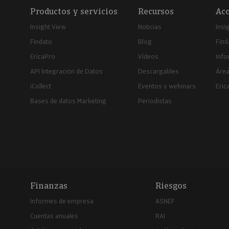
Productos y servicios
Recursos
Acc
Insight View
Noticias
Insi
Findato
Blog
Find
EricaPro
Vídeos
Inf
API Integración de Datos
Descargables
Área
iCollect
Eventos y webinars
Eric
Bases de datos Marketing
Periodistas
Finanzas
Riesgos
Informes de empresa
ASNEF
Cuentas anuales
RAI