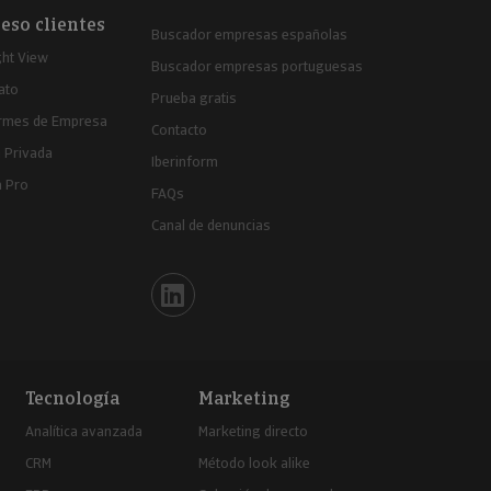
eso clientes
Buscador empresas españolas
ght View
Buscador empresas portuguesas
ato
Prueba gratis
ormes de Empresa
Contacto
 Privada
Iberinform
a Pro
FAQs
Canal de denuncias
Iberinform en Linkedin
Tecnología
Marketing
Analítica avanzada
Marketing directo
CRM
Método look alike