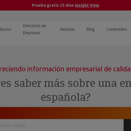
Prueba gratis 15 días
Insight View
Directorio de
ductos
Noticias
Blog
Contenidos
Empresas
caPro · Análisis de datos
eos: presentación de
ormación empresas
ancieros
ducto y tutoriales
reciendo información empresarial de calid
ormación Pública
 · Integración de Datos para
cionario Económico
res saber más sobre una e
M y ERP
ormación Investigada
española?
llect · Recuperación de
uda