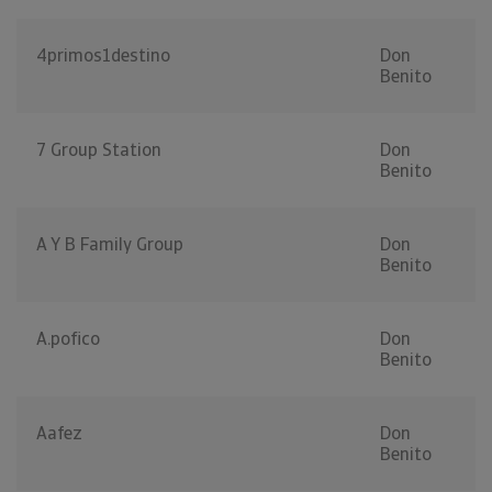
4primos1destino
Don
Benito
7 Group Station
Don
Benito
A Y B Family Group
Don
Benito
A.pofico
Don
Benito
Aafez
Don
Benito