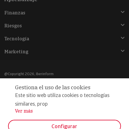
Finanzas
Riesgos
Tecnología
Marketing
@Copyright 2026, Iberinform
Gestiona el uso de las cookies
Aviso legal
Este sitio web utiliza cookies o tecnologías
Política de cookies
similares, prop
Declaración de privacidad
Ver más
...
Compromiso calidad y seguridad
Configurar