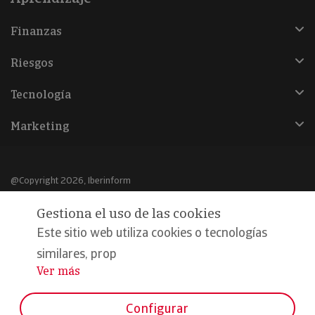
Finanzas
Riesgos
Tecnología
Marketing
@Copyright 2026, Iberinform
Gestiona el uso de las cookies
Aviso legal
Este sitio web utiliza cookies o tecnologías
Política de cookies
similares, prop
Declaración de privacidad
Ver más
...
Compromiso calidad y seguridad
Configurar