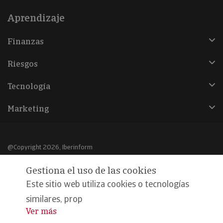
Aprendizaje
Finanzas
Riesgos
Tecnología
Marketing
@Copyright 2026, Iberinform
Gestiona el uso de las cookies
Aviso legal
Este sitio web utiliza cookies o tecnologías
Política de cookies
similares, prop
Declaración de privacidad
Ver más
...
Compromiso calidad y seguridad