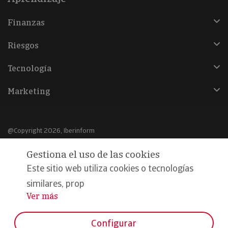
Finanzas
Riesgos
Tecnología
Marketing
@Copyright 2026, Iberinform
Gestiona el uso de las cookies
Aviso legal
Este sitio web utiliza cookies o tecnologías
Política de cookies
similares, prop
Declaración de privacidad
Ver más
...
Compromiso calidad y seguridad
Configurar