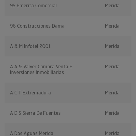
95 Emerita Comercial
Merida
96 Construcciones Dama
Merida
A & M Infotel 2001
Merida
A A & Valver Compra Venta E
Merida
Inversiones Inmobiliarias
A C T Extremadura
Merida
A D S Sierra De Fuentes
Merida
A Dos Aguas Merida
Merida