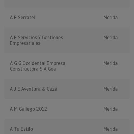
A F Serratel
Merida
A F Servicios Y Gestiones
Merida
Empresariales
A G G Occidental Empresa
Merida
Constructora S A Gea
A J E Aventura & Caza
Merida
A M Gallego 2012
Merida
A Tu Estilo
Merida