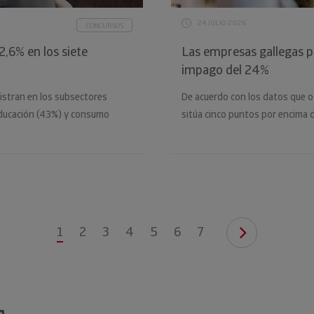
24 JULIO 2026
CONCURSOS
,6% en los siete
Las empresas gallegas p
impago del 24%
istran en los subsectores
De acuerdo con los datos que of
educación (43%) y consumo
sitúa cinco puntos por encima 
1
2
3
4
5
6
7