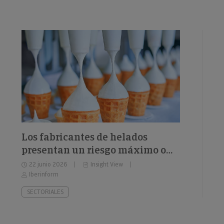
Los fabricantes de helados
presentan un riesgo máximo o
elevado de impago del 26%
22 junio 2026
Insight View
Iberinform
SECTORIALES