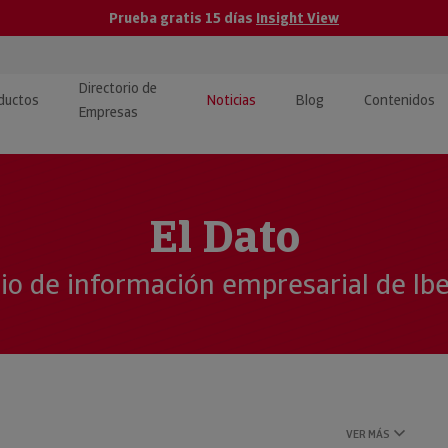
Prueba gratis 15 días
Insight View
Directorio de
ductos
Noticias
Blog
Contenidos
Empresas
caPro · Análisis de datos
eos: presentación de
ormación empresas
ancieros
ducto y tutoriales
El Dato
ormación Pública
 · Integración de Datos para
cionario Económico
cio de información empresarial de Ib
M y ERP
ormación Investigada
llect · Recuperación de
uda
VER MÁS