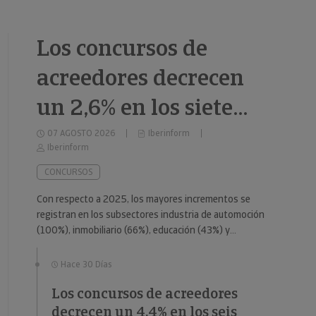
Los concursos de
acreedores decrecen
un 2,6% en los siete
primeros meses de
07 AGOSTO 2026
Iberinform
Iberinform
2026
CONCURSOS
Con respecto a 2025, los mayores incrementos se
registran en los subsectores industria de automoción
(100%), inmobiliario (66%), educación (43%) y
consumo duradero (37%).
Hace 30 Días
Los concursos de acreedores
decrecen un 4,4% en los seis