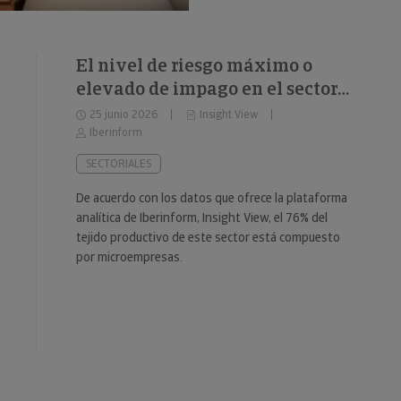
El nivel de riesgo máximo o
elevado de impago en el sector
del fitness se sitúa en el 34%
25 junio 2026
Insight View
Iberinform
SECTORIALES
De acuerdo con los datos que ofrece la plataforma
analítica de Iberinform, Insight View, el 76% del
tejido productivo de este sector está compuesto
por microempresas.