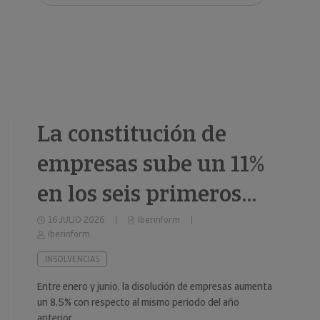
clientes.
La constitución de
empresas sube un 11%
en los seis primeros
meses de 2026
16 JULIO 2026
Iberinform
Iberinform
INSOLVENCIAS
Entre enero y junio, la disolución de empresas aumenta
un 8,5% con respecto al mismo periodo del año
anterior.