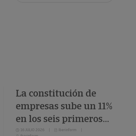
clientes.
La constitución de
empresas sube un 11%
en los seis primeros
meses de 2026
16 JULIO 2026
Iberinform