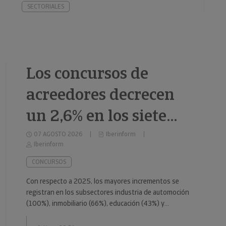
SECTORIALES
Los concursos de
acreedores decrecen
un 2,6% en los siete
primeros meses de
07 AGOSTO 2026
Iberinform
Iberinform
2026
CONCURSOS
Con respecto a 2025, los mayores incrementos se
registran en los subsectores industria de automoción
(100%), inmobiliario (66%), educación (43%) y
consumo duradero (37%).