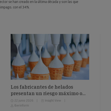
ector se han creado en la última década y son las que
impago, con el 34%.
Los fabricantes de helados
presentan un riesgo máximo o
elevado de impago del 26%
22 junio 2026
Insight View
Iberinform