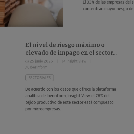
El 33% de las empresas del s
concentran mayor riesgo de 
El nivel de riesgo máximo o
elevado de impago en el sector
del fitness se sitúa en el 34%
25 junio 2026
Insight View
Iberinform
SECTORIALES
De acuerdo con los datos que ofrece la plataforma
analítica de Iberinform, Insight View, el 76% del
tejido productivo de este sector está compuesto
por microempresas.