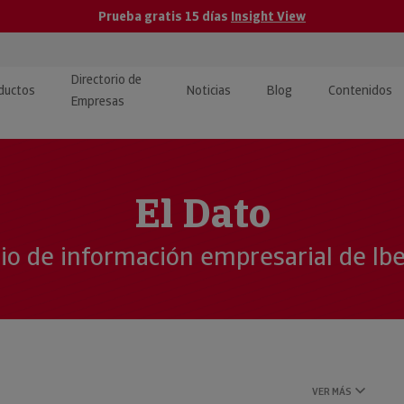
Prueba gratis 15 días
Insight View
Directorio de
ductos
Noticias
Blog
Contenidos
Empresas
caPro · Análisis de datos
eos: presentación de
ormación empresas
ancieros
ducto y tutoriales
El Dato
ormación Pública
 · Integración de Datos para
cionario Económico
cio de información empresarial de Ib
M y ERP
ormación Investigada
llect · Recuperación de
uda
VER MÁS