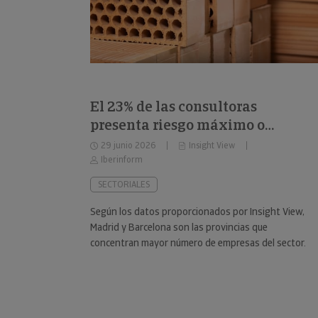
El 23% de las consultoras
presenta riesgo máximo o
elevado de impago
29 junio 2026
Insight View
Iberinform
SECTORIALES
Según los datos proporcionados por Insight View,
Madrid y Barcelona son las provincias que
concentran mayor número de empresas del sector.