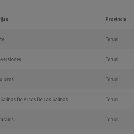
ijas
Provincia
ete
Teruel
nversiones
Teruel
uileres
Teruel
Salinas De Arcos De Las Salinas
Teruel
rurales
Teruel