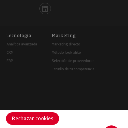
Iberinform en Linkedin
Tecnología
Marketing
Analítica avanzada
Marketing directo
CRM
Método look alike
ERP
Selección de proveedores
Estudio de tu competencia
Rechazar cookies