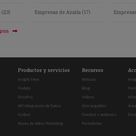
 (23)
Empresas de Azaila (17)
Empresas
pios
Productos y servicios
Recursos
Acc
Insight View
Noticias
Insi
Findato
Blog
Find
EricaPro
Vídeos
Inf
API Integración de Datos
Descargables
Área
iCollect
Eventos y webinars
Eric
Bases de datos Marketing
Periodistas