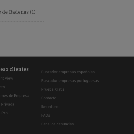
 de Badenas (1)
eso clientes
Buscador empresas españolas
ght View
Buscador empresas portuguesas
ato
Prueba gratis
ormes de Empresa
Contacto
 Privada
Iberinform
a Pro
FAQs
Canal de denuncias