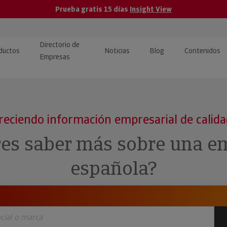
Prueba gratis 15 días
Insight View
Directorio de
ductos
Noticias
Blog
Contenidos
Empresas
caPro · Análisis de datos
eos: presentación de
ormación empresas
ancieros
ducto y tutoriales
reciendo información empresarial de calid
ormación Pública
 · Integración de Datos para
cionario Económico
res saber más sobre una e
M y ERP
ormación Investigada
española?
llect · Recuperación de
uda