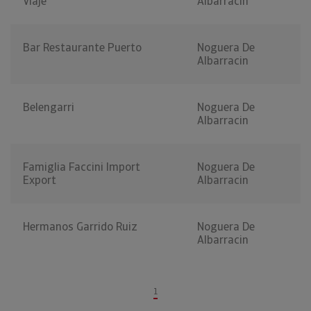
Viaje
Albarracin
Bar Restaurante Puerto
Noguera De
Albarracin
Belengarri
Noguera De
Albarracin
Famiglia Faccini Import
Noguera De
Export
Albarracin
Hermanos Garrido Ruiz
Noguera De
Albarracin
1