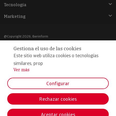
Tecnología
Marketing
@Copyright 2026, Iberinform
Gestiona el uso de las cookies
Aviso legal
Este sitio web utiliza cookies o tecnologías
Política de cookies
similares, prop
Declaración de privacidad
Ver más
...
Compromiso calidad y seguridad
Configurar
Formamos parte de:
Rechazar cookies
Aceptar cookies