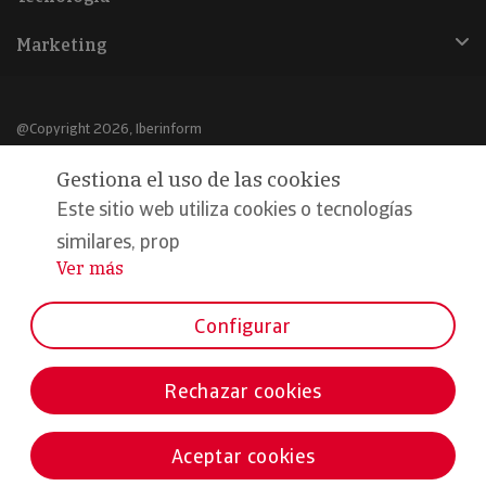
Marketing
@Copyright 2026, Iberinform
Gestiona el uso de las cookies
Aviso legal
Este sitio web utiliza cookies o tecnologías
Política de cookies
similares, prop
Declaración de privacidad
Ver más
...
Compromiso calidad y seguridad
Configurar
Formamos parte de:
Rechazar cookies
Aceptar cookies