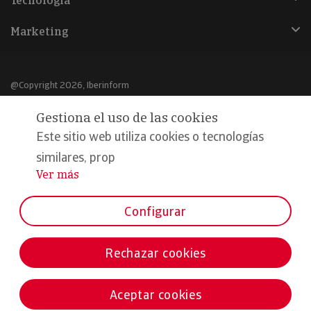
Tecnología
Marketing
@Copyright 2026, Iberinform
Gestiona el uso de las cookies
Aviso legal
Este sitio web utiliza cookies o tecnologías
Política de cookies
similares, prop
Declaración de privacidad
Ver más
...
Compromiso calidad y seguridad
Configurar
Formamos parte de:
Rechazar cookies
Aceptar cookies