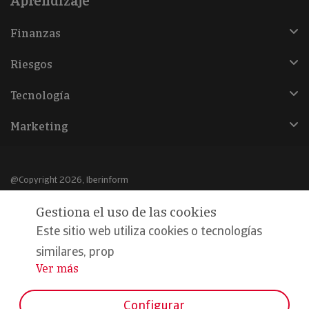
Aprendizaje
Finanzas
Riesgos
Tecnología
Marketing
@Copyright 2026, Iberinform
Gestiona el uso de las cookies
Aviso legal
Este sitio web utiliza cookies o tecnologías
Política de cookies
similares, prop
Declaración de privacidad
Ver más
...
Compromiso calidad y seguridad
Configurar