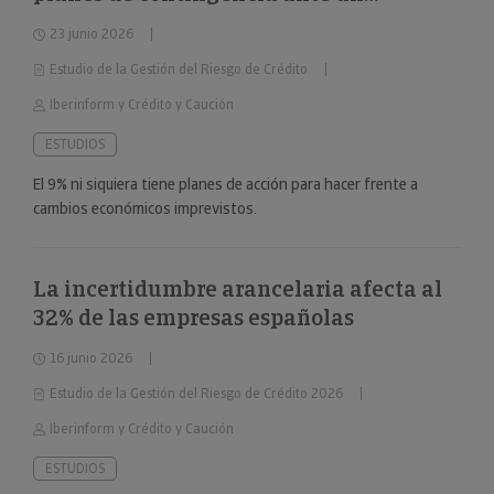
deterioro repentino de la situación
23 junio 2026
económica
Estudio de la Gestión del Riesgo de Crédito
Iberinform y Crédito y Caución
ESTUDIOS
El 9% ni siquiera tiene planes de acción para hacer frente a
cambios económicos imprevistos.
La incertidumbre arancelaria afecta al
32% de las empresas españolas
16 junio 2026
Estudio de la Gestión del Riesgo de Crédito 2026
Iberinform y Crédito y Caución
ESTUDIOS