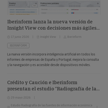
Iberinform lanza la nueva versión de
Insight View con decisiones más ágiles
sobre 322 millones de empresas y
17 junio 2026
Insight View
Iberinform
nuevas capacidades en su
funcionalidad de IA
IBERINFORM
La nueva versión incorpora inteligencia artificial en todos los
informes de empresas de España y Portugal, mejora la consulta
y la navegación y es accesible desde dispositivos móviles.
Crédito y Caución e Iberinform
presentan el estudio “Radiografía de las
fuentes de información económica más
29 mayo 2026
utilizadas”
Estudio Radiografía de las fuentes de información económica