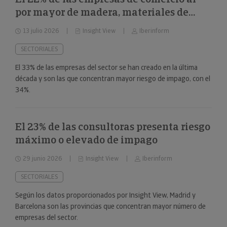
por mayor de madera, materiales de
construcción y aparatos sanitarios están
13 julio 2026
Insight View
Iberinform
en riesgo máximo o elevado de impago
SECTORIALES
El 33% de las empresas del sector se han creado en la última
década y son las que concentran mayor riesgo de impago, con el
34%.
El 23% de las consultoras presenta riesgo
máximo o elevado de impago
29 junio 2026
Insight View
Iberinform
SECTORIALES
Según los datos proporcionados por Insight View, Madrid y
Barcelona son las provincias que concentran mayor número de
empresas del sector.