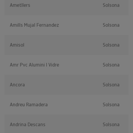
Ametllers
Solsona
Amills Mujal Fernandez
Solsona
Amisol
Solsona
Amr Pvc Alumini I Vidre
Solsona
Ancora
Solsona
Andreu Ramadera
Solsona
Andrina Descans
Solsona