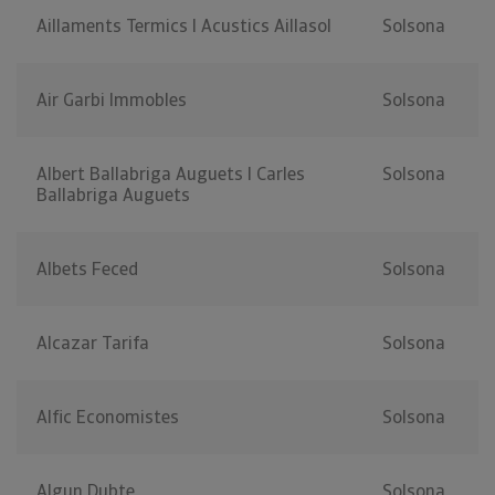
Aillaments Termics I Acustics Aillasol
Solsona
Air Garbi Immobles
Solsona
Albert Ballabriga Auguets I Carles
Solsona
Ballabriga Auguets
Albets Feced
Solsona
Alcazar Tarifa
Solsona
Alfic Economistes
Solsona
Algun Dubte
Solsona