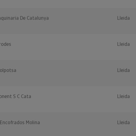
quinaria De Catalunya
Lleida
rodes
Lleida
olpotsa
Lleida
onent S C Cata
Lleida
 Encofrados Molina
Lleida