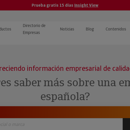
Prueba gratis 15 días
Insight View
Directorio de
ductos
Noticias
Blog
Contenidos
Empresas
caPro · Análisis de datos
eos: presentación de
ormación empresas
ancieros
ducto y tutoriales
reciendo información empresarial de calid
ormación Pública
 · Integración de Datos para
cionario Económico
res saber más sobre una e
M y ERP
ormación Investigada
española?
llect · Recuperación de
uda