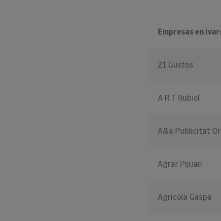
Empresas en Ivars
21 Gustos
A R T Rubiol
A&a Publicitat Or
Agrar Pijuan
Agricola Gaspa