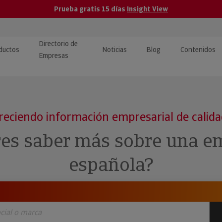
Prueba gratis 15 días
Insight View
Directorio de
ductos
Noticias
Blog
Contenidos
Empresas
caPro · Análisis de datos
eos: presentación de
ormación empresas
ancieros
ducto y tutoriales
reciendo información empresarial de calid
ormación Pública
 · Integración de Datos para
cionario Económico
res saber más sobre una e
M y ERP
ormación Investigada
española?
llect · Recuperación de
uda