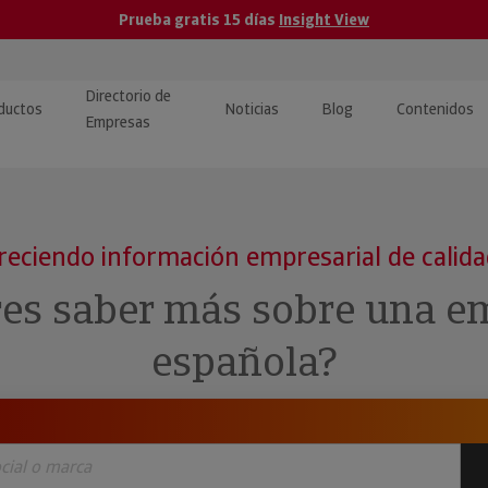
Prueba gratis 15 días
Insight View
Directorio de
ductos
Noticias
Blog
Contenidos
Empresas
caPro · Análisis de datos
eos: presentación de
ormación empresas
ancieros
ducto y tutoriales
reciendo información empresarial de calid
ormación Pública
 · Integración de Datos para
cionario Económico
res saber más sobre una e
M y ERP
ormación Investigada
española?
llect · Recuperación de
uda