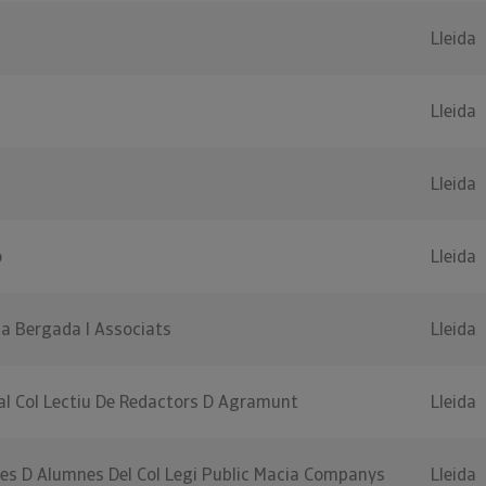
Lleida
Lleida
Lleida
o
Lleida
ca Bergada I Associats
Lleida
al Col Lectiu De Redactors D Agramunt
Lleida
res D Alumnes Del Col Legi Public Macia Companys
Lleida