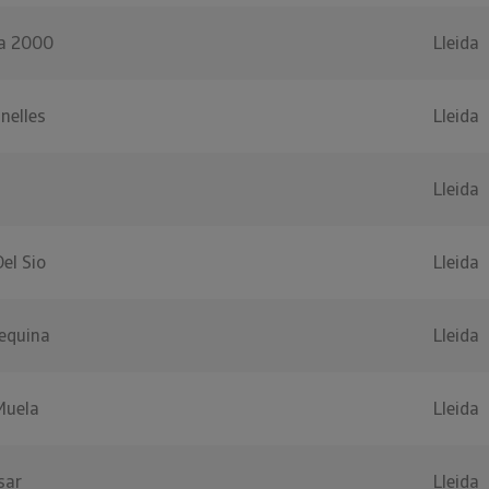
sa 2000
Lleida
nelles
Lleida
Lleida
el Sio
Lleida
equina
Lleida
Muela
Lleida
sar
Lleida