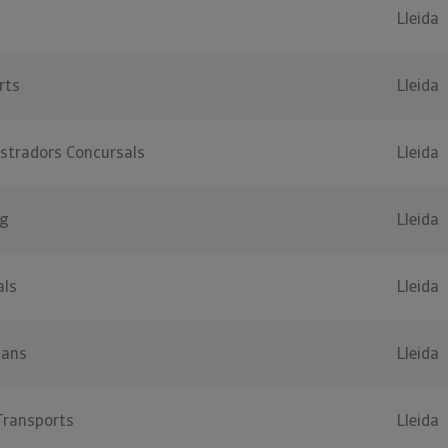
Lleida
rts
Lleida
stradors Concursals
Lleida
ng
Lleida
als
Lleida
pans
Lleida
Transports
Lleida