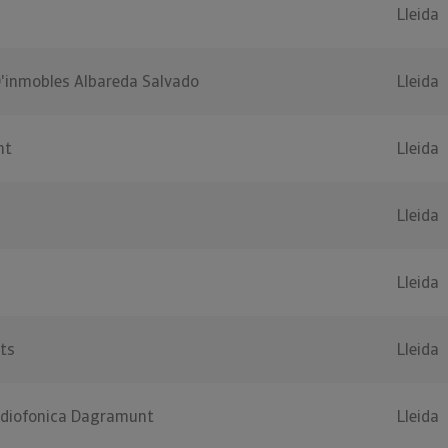
Lleida
D'inmobles Albareda Salvado
Lleida
nt
Lleida
Lleida
Lleida
ts
Lleida
adiofonica Dagramunt
Lleida