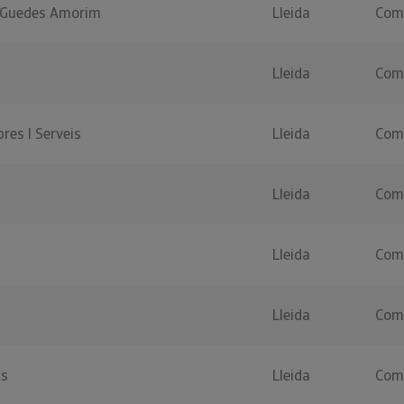
s Guedes Amorim
Lleida
Coma
Lleida
Coma
res I Serveis
Lleida
Coma
Lleida
Coma
Lleida
Coma
Lleida
Coma
ts
Lleida
Coma