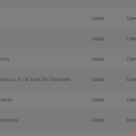
Lleida
Coma
Lleida
Coma
ytics
Lleida
Coma
cio Lc 6 Cal Sant Els Clotassos
Lleida
Coma
 Comte
Lleida
Coma
ruccions
Lleida
Coma