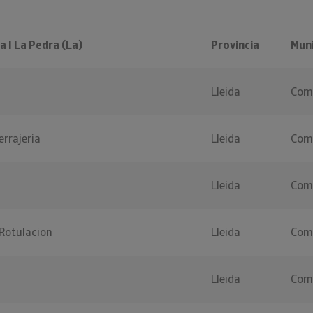
 I La Pedra (La)
Provincia
Muni
Lleida
Coma
errajeria
Lleida
Coma
Lleida
Coma
Rotulacion
Lleida
Coma
Lleida
Coma