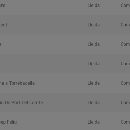
mte
Lleida
Coma
xent
Lleida
Coma
e
Lleida
Coma
Lleida
Coma
als Torrebadella
Lleida
Coma
iu De Port Del Comte
Lleida
Coma
ep Feliu
Lleida
Coma