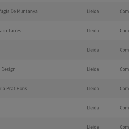
fugis De Muntanya
Lleida
Coma
laro Tarres
Lleida
Coma
Lleida
Coma
e Design
Lleida
Coma
ria Prat Pons
Lleida
Coma
Lleida
Coma
Lleida
Coma