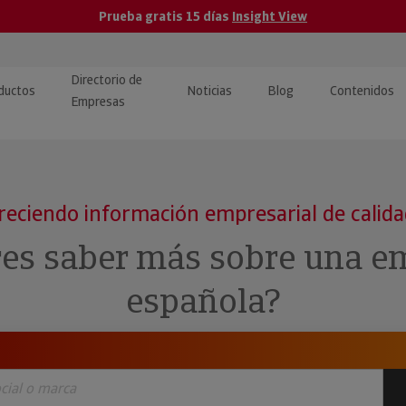
Prueba gratis 15 días
Insight View
Directorio de
ductos
Noticias
Blog
Contenidos
Empresas
caPro · Análisis de datos
eos: presentación de
ormación empresas
ancieros
ducto y tutoriales
reciendo información empresarial de calid
ormación Pública
 · Integración de Datos para
cionario Económico
res saber más sobre una e
M y ERP
ormación Investigada
española?
llect · Recuperación de
uda