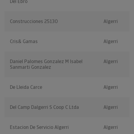
Del Ebro
Construcciones 25130
Algerri
Cris& Gamas
Algerri
Daniel Palomes Gonzalez M Isabel
Algerri
Sanmarti Gonzalez
De Lleida Carce
Algerri
Del Camp Dalgerri S Coop C Ltda
Algerri
Estacion De Servicio Algerri
Algerri