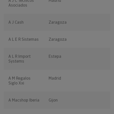
A J C Tecnicos
Madrid
Asociados
A J Cash
Zaragoza
A L E R Sistemas
Zaragoza
A L R Import
Estepa
Systems
A M Regalos
Madrid
Siglo Xxi
A Macshop Iberia
Gijon