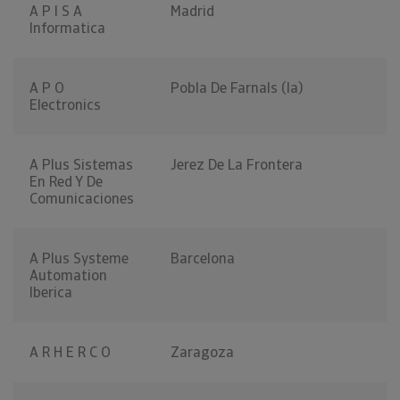
A P I S A
Madrid
Informatica
A P O
Pobla De Farnals (la)
Electronics
A Plus Sistemas
Jerez De La Frontera
En Red Y De
Comunicaciones
A Plus Systeme
Barcelona
Automation
Iberica
A R H E R C O
Zaragoza