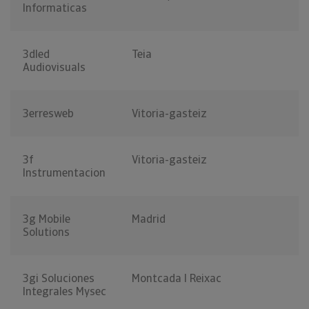
Informaticas
3dled
Teia
Audiovisuals
3erresweb
Vitoria-gasteiz
3f
Vitoria-gasteiz
Instrumentacion
3g Mobile
Madrid
Solutions
3gi Soluciones
Montcada I Reixac
Integrales Mysec