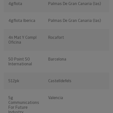
4gflota
Palmas De Gran Canaria (las)
4gflota Iberica
Palmas De Gran Canaria (las)
4n Mat Y Compl
Rocafort
Oficina
50 Point 50
Barcelona
International
512pk
Castelldefels
5g
Valencia
Communications
For Future
Industry