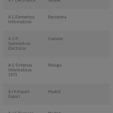
A F Electronica
Getafe
A G Elementos
Barcelona
Informaticos
A G R
Coslada
Suministros
Electricos
A G Sistemas
Malaga
Informaticos
1973
A I H Import
Madrid
Export