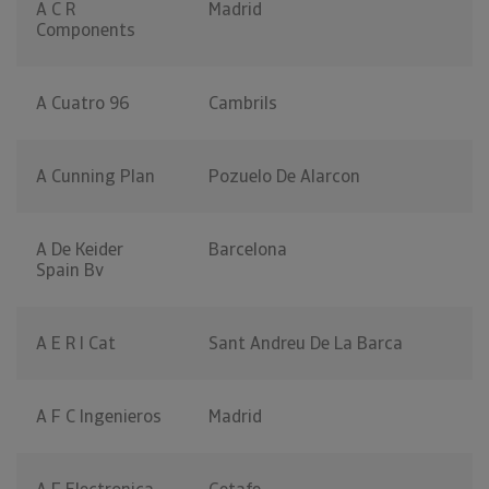
A C R
Madrid
Components
A Cuatro 96
Cambrils
A Cunning Plan
Pozuelo De Alarcon
A De Keider
Barcelona
Spain Bv
A E R I Cat
Sant Andreu De La Barca
A F C Ingenieros
Madrid