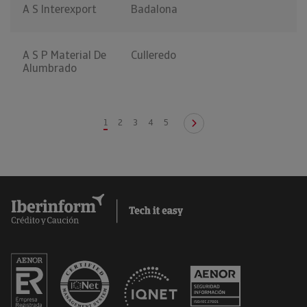
A S Interexport
Badalona
A S P Material De
Culleredo
Alumbrado
1
2
3
4
5