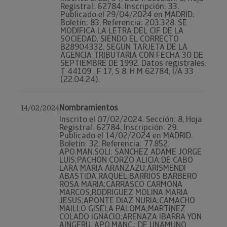
Registral: 62784, Inscripción: 33.
Publicado el 29/04/2024 en MADRID.
Boletín: 83, Referencia: 203.328. SE
MODIFICA LA LETRA DEL CIF DE LA
SOCIEDAD, SIENDO EL CORRECTO
B28904332, SEGUN TARJETA DE LA
AGENCIA TRIBUTARIA CON FECHA 30 DE
SEPTIEMBRE DE 1992. Datos registrales.
T 44109 , F 17, S 8, H M 62784, I/A 33
(22.04.24).
Nombramientos
14/02/2024
Inscrito el 07/02/2024. Sección: 8, Hoja
Registral: 62784, Inscripción: 29.
Publicado el 14/02/2024 en MADRID.
Boletín: 32, Referencia: 77.852.
APO.MAN.SOLI: SANCHEZ ADAME JORGE
LUIS;PACHON CORZO ALICIA;DE CABO
LARA MARIA ARANZAZU;ARISMENDI
ABASTIDA RAQUEL;BARRIOS BARBERO
ROSA MARIA;CARRASCO CARMONA
MARCOS;RODRIGUEZ MOLINA MARIA
JESUS;APONTE DIAZ NURIA;CAMACHO
MAILLO GISELA PALOMA;MARTINEZ
COLADO IGNACIO;ARENAZA IBARRA YON
AINGERU. APO.MANC.: DE UNAMUNO