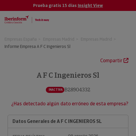
Prueba gratis 15 días
Insight View
Empresas España
Empresas Madrid
Empresas Madrid
Informe Empresa A F C Ingenieros Sl
Compartir
A F C Ingenieros Sl
B28904332
INACTIVA
¿Has detectado algún dato erróneo de esta empresa?
Datos Generales de A F C INGENIEROS SL