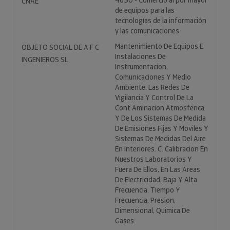
4650 - Comercio al por mayor
CNAE
de equipos para las
tecnologías de la información
y las comunicaciones
Mantenimiento De Equipos E
OBJETO SOCIAL DE A F C
Instalaciones De
INGENIEROS SL
Instrumentacion,
Comunicaciones Y Medio
Ambiente. Las Redes De
Vigilancia Y Control De La
Cont Aminacion Atmosferica
Y De Los Sistemas De Medida
De Emisiones Fijas Y Moviles Y
Sistemas De Medidas Del Aire
En Interiores. C. Calibracion En
Nuestros Laboratorios Y
Fuera De Ellos, En Las Areas
De Electricidad, Baja Y Alta
Frecuencia. Tiempo Y
Frecuencia, Presion,
Dimensional, Quimica De
Gases.