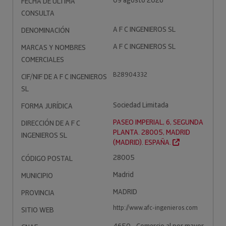
09 agosto 2026
FECHA DE ÚLTIMA
CONSULTA
A F C INGENIEROS SL
DENOMINACIÓN
A F C INGENIEROS SL
MARCAS Y NOMBRES
COMERCIALES
B28904332
CIF/NIF DE A F C INGENIEROS
SL
Sociedad Limitada
FORMA JURÍDICA
PASEO IMPERIAL, 6, SEGUNDA
DIRECCIÓN DE A F C
PLANTA. 28005, MADRID
INGENIEROS SL
(MADRID). ESPAÑA.
28005
CÓDIGO POSTAL
Madrid
MUNICIPIO
MADRID
PROVINCIA
http://www.afc-ingenieros.com
SITIO WEB