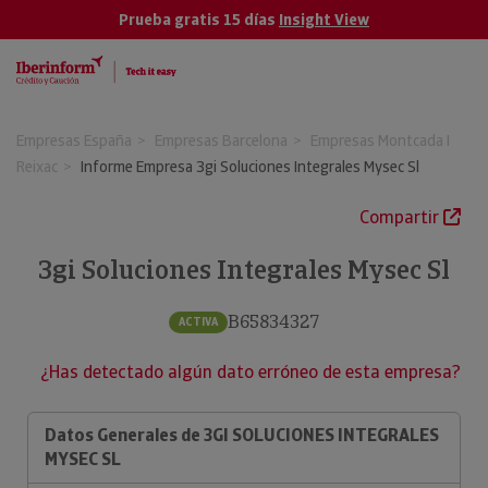
Prueba gratis 15 días
Insight View
Empresas España
Empresas Barcelona
Empresas Montcada I
Reixac
Informe Empresa 3gi Soluciones Integrales Mysec Sl
Compartir
3gi Soluciones Integrales Mysec Sl
B65834327
ACTIVA
¿Has detectado algún dato erróneo de esta empresa?
Datos Generales de 3GI SOLUCIONES INTEGRALES
MYSEC SL