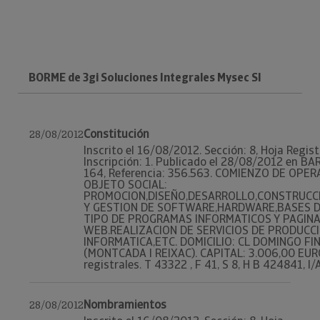
BORME de 3gi Soluciones Integrales Mysec Sl
Constitución
28/08/2012
Inscrito el 16/08/2012. Sección: 8, Hoja Regis
Inscripción: 1. Publicado el 28/08/2012 en BA
164, Referencia: 356.563. COMIENZO DE OPERA
OBJETO SOCIAL:
PROMOCION,DISEÑO,DESARROLLO,CONSTRUCC
Y GESTION DE SOFTWARE,HARDWARE,BASES 
TIPO DE PROGRAMAS INFORMATICOS Y PAGIN
WEB.REALIZACION DE SERVICIOS DE PRODUCC
INFORMATICA,ETC. DOMICILIO: CL DOMINGO FIN
(MONTCADA I REIXAC). CAPITAL: 3.006,00 EUR
registrales. T 43322 , F 41, S 8, H B 424841, I/A
Nombramientos
28/08/2012