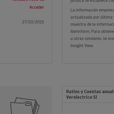
jurídica se establece c
Acceder
La información empresar
actualizada por última
27/03/2015
muestra de la informaci
Iberinform. Para obten
u otras similares, te i
Insight View.
Ratios y Cuentas anua
Verelectrico Sl