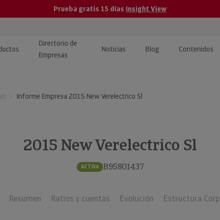
Prueba gratis 15 días
Insight View
Directorio de
ductos
Noticias
Blog
Contenidos
Empresas
caPro · Análisis de datos
eos: presentación de
ormación empresas
ao
Informe Empresa 2015 New Verelectrico Sl
ancieros
ducto y tutoriales
ormación Pública
 · Integración de Datos para
cionario Económico
M y ERP
2015 New Verelectrico Sl
ormación Investigada
llect · Recuperación de
B95801437
ACTIVA
uda
Resumen
Ratios y cuentas
Evolución
Estructura Corp