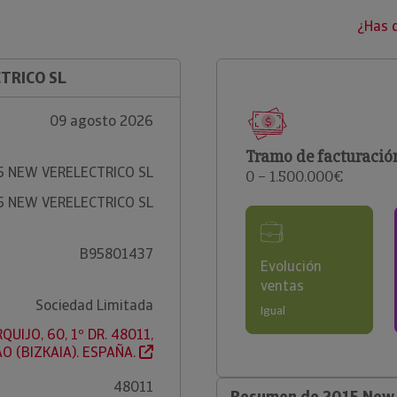
¿Has 
CTRICO SL
09 agosto 2026
Tramo de facturació
5 NEW VERELECTRICO SL
0 – 1.500.000€
5 NEW VERELECTRICO SL
B95801437
Evolución
ventas
Sociedad Limitada
Igual
UIJO, 60, 1º DR. 48011,
AO (BIZKAIA). ESPAÑA.
48011
Resumen de 2015 New V