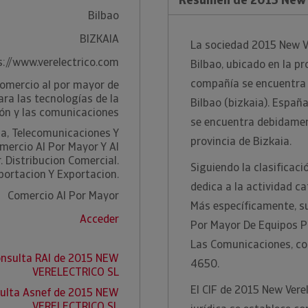
Bilbao
BIZKAIA
La sociedad 2015 New Ve
s://www.verelectrico.com
Bilbao, ubicado en la pro
compañía se encuentra e
omercio al por mayor de
ara las tecnologías de la
Bilbao (bizkaia). España
ón y las comunicaciones
se encuentra debidament
ca, Telecomunicaciones Y
provincia de Bizkaia.
mercio Al Por Mayor Y Al
. Distribucion Comercial.
Siguiendo la clasificaci
portacion Y Exportacion.
dedica a la actividad 
Comercio Al Por Mayor
Más específicamente, su
Acceder
Por Mayor De Equipos P
Las Comunicaciones, co
nsulta RAI de 2015 NEW
4650.
VERELECTRICO SL
El CIF de 2015 New Vere
ulta Asnef de 2015 NEW
VERELECTRICO SL