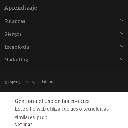
Aprendizaje
Finanzas
Riesgos
Tecnología
Marketing
@Copyright 2026, Iberinform
Aviso legal
Gestiona el uso de las cookies
Política de cookies
Este sitio web utiliza cookies o tecnologías
Declaración de privacidad
similares, prop
Ver más
...
Compromiso calidad y seguridad