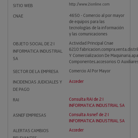
http://www.2ionline.com
SITIO WEB
4650 - Comercio al por mayor
CNAE
de equipos para las
tecnologías de la información
y las comunicaciones
Actividad Principal Cnae
OBJETO SOCIAL DE 2 I
6210:fabricacion,compra,venta,distri
INFORMATICA INDUSTRIAL
Y Comercializacion De Maquinaria,ap
SA
Componentes,accesorios O Auxiliares
Comercio Al Por Mayor
SECTOR DE LA EMPRESA
Acceder
INCIDENCIAS JUDICIALES Y
DE PAGO
Consulta RAI de 2 I
RAI
INFORMATICA INDUSTRIAL SA
Consulta Asnef de 2 I
ASNEF EMPRESAS
INFORMATICA INDUSTRIAL SA
Acceder
ALERTAS CAMBIOS