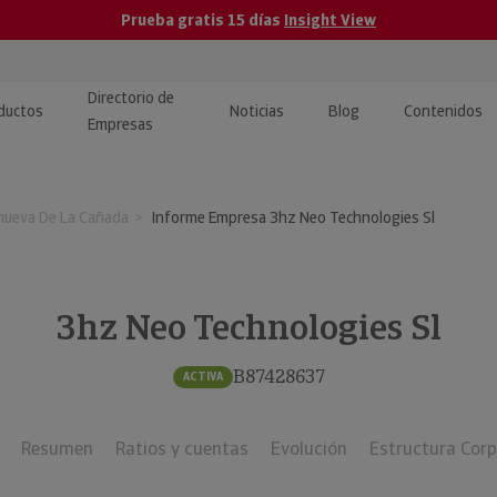
Prueba gratis 15 días
Insight View
Directorio de
ductos
Noticias
Blog
Contenidos
Empresas
caPro · Análisis de datos
eos: presentación de
ormación empresas
anueva De La Cañada
Informe Empresa 3hz Neo Technologies Sl
ancieros
ducto y tutoriales
ormación Pública
 · Integración de Datos para
cionario Económico
M y ERP
3hz Neo Technologies Sl
ormación Investigada
llect · Recuperación de
B87428637
ACTIVA
uda
Resumen
Ratios y cuentas
Evolución
Estructura Corp