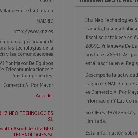
28691
Villanueva De La Cañada
3hz Neo Technologies S
MADRID
Cañada, localidad ubicad
http://www.3hz.es
fiscal se establece en Av
omercio al por mayor de
28691, Villanueva De La
ara las tecnologías de la
ón y las comunicaciones
postal es 28691. Así pu
Al Por Mayor De Equipos
está inscrita en el Regi
 De Telecomunicaciones Y
Desempeña la actividad
Sus Componentes.
según el CNAE. Concreta
Comercio Al Por Mayor
es Comercio Al Por May
Acceder
Información Y Las Comu
Su CIF es B87428637 y, 
e 3HZ NEO TECHNOLOGIES
SL
Limitada.
sulta Asnef de 3HZ NEO
Esta información sobre 
TECHNOLOGIES SL