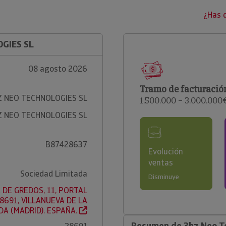
¿Has 
OGIES SL
08 agosto 2026
Tramo de facturació
Z NEO TECHNOLOGIES SL
1.500.000 – 3.000.000
Z NEO TECHNOLOGIES SL
B87428637
Evolución
ventas
Sociedad Limitada
Disminuye
 DE GREDOS, 11, PORTAL
 28691, VILLANUEVA DE LA
A (MADRID). ESPAÑA.
Resumen de 3hz Neo Te