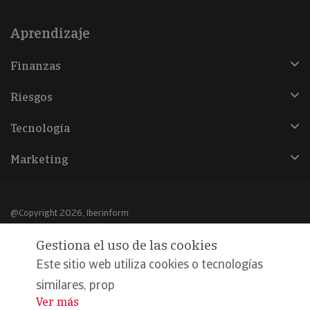
Aprendizaje
Finanzas
Riesgos
Tecnología
Marketing
@Copyright 2026, Iberinform
Gestiona el uso de las cookies
Aviso legal
Este sitio web utiliza cookies o tecnologías
Política de cookies
similares, prop
Declaración de privacidad
Ver más
...