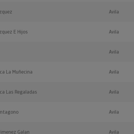
azquez
Avila
zquez E Hijos
Avila
Avila
ica La Muñecina
Avila
ica Las Regaladas
Avila
entagono
Avila
 Jimenez Galan
Avila