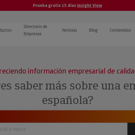
Prueba gratis 15 días
Insight View
Directorio de
ductos
Noticias
Blog
Contenidos
Empresas
caPro · Análisis de datos
eos: presentación de
ormación empresas
ancieros
ducto y tutoriales
reciendo información empresarial de calid
ormación Pública
 · Integración de Datos para
cionario Económico
res saber más sobre una e
M y ERP
ormación Investigada
española?
llect · Recuperación de
uda