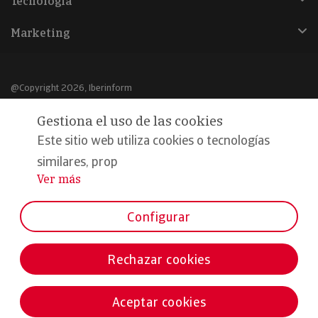
Tecnología
Marketing
@Copyright 2026, Iberinform
Gestiona el uso de las cookies
Aviso legal
Este sitio web utiliza cookies o tecnologías
Política de cookies
similares, prop
Declaración de privacidad
Ver más
...
Compromiso calidad y seguridad
Configurar
Formamos parte de:
Rechazar cookies
Aceptar cookies