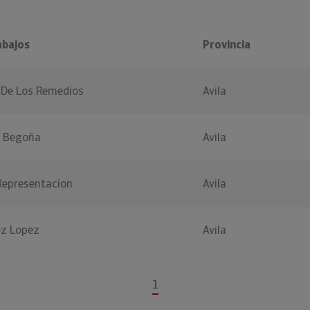
abajos
Provincia
o De Los Remedios
Avila
Y Begoña
Avila
Representacion
Avila
z Lopez
Avila
1