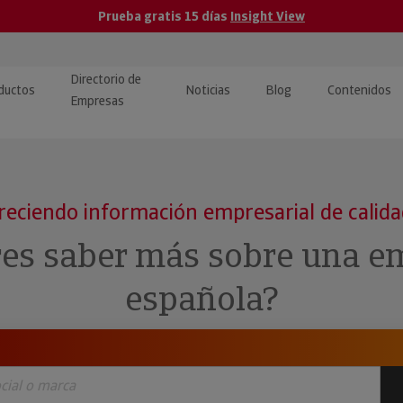
Prueba gratis 15 días
Insight View
Directorio de
ductos
Noticias
Blog
Contenidos
Empresas
caPro · Análisis de datos
eos: presentación de
ormación empresas
ancieros
ducto y tutoriales
reciendo información empresarial de calid
ormación Pública
 · Integración de Datos para
cionario Económico
res saber más sobre una e
M y ERP
ormación Investigada
española?
llect · Recuperación de
uda