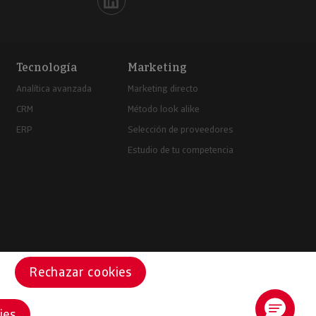
Iberinform en Linkedin
Tecnología
Marketing
Analítica avanzada
Marketing directo
CRM
Método look alike
ERP
Selección de proveedores
Estudio de tu competencia
Rechazar cookies
ies