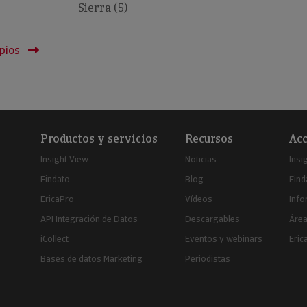
Sierra (5)
pios
Productos y servicios
Recursos
Acc
Insight View
Noticias
Insi
Findato
Blog
Find
EricaPro
Vídeos
Inf
API Integración de Datos
Descargables
Área
iCollect
Eventos y webinars
Eric
Bases de datos Marketing
Periodistas