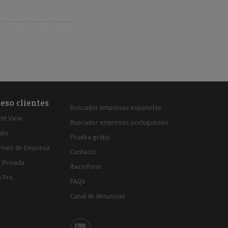
eso clientes
Buscador empresas españolas
ght View
Buscador empresas portuguesas
ato
Prueba gratis
ormes de Empresa
Contacto
 Privada
Iberinform
a Pro
FAQs
Canal de denuncias