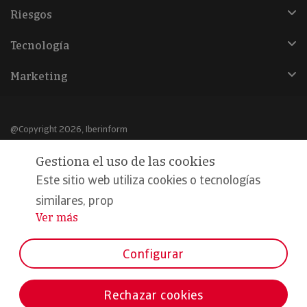
Riesgos
Tecnología
Marketing
@Copyright 2026, Iberinform
Gestiona el uso de las cookies
Aviso legal
Este sitio web utiliza cookies o tecnologías
Política de cookies
similares, prop
Declaración de privacidad
Ver más
...
Compromiso calidad y seguridad
Configurar
Formamos parte de:
Rechazar cookies