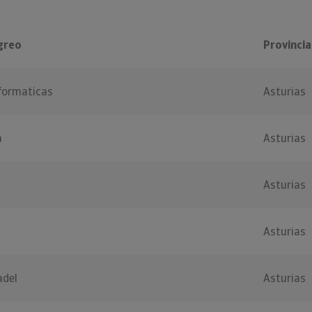
greo
Provincia
nformaticas
Asturias
a
Asturias
Asturias
Asturias
adel
Asturias