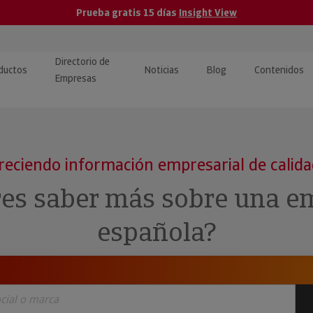
Prueba gratis 15 días
Insight View
Directorio de
ductos
Noticias
Blog
Contenidos
Empresas
caPro · Análisis de datos
eos: presentación de
ormación empresas
ancieros
ducto y tutoriales
reciendo información empresarial de calid
ormación Pública
 · Integración de Datos para
cionario Económico
res saber más sobre una e
M y ERP
ormación Investigada
española?
llect · Recuperación de
uda