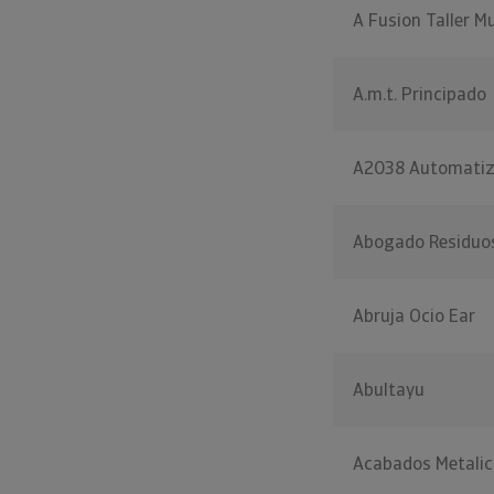
A Fusion Taller M
A.m.t. Principado
A2038 Automatiz
Abogado Residuo
Abruja Ocio Ear
Abultayu
Acabados Metali