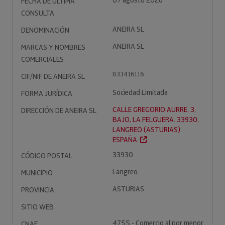
07 agosto 2026
FECHA DE ÚLTIMA
CONSULTA
ANEIRA SL
DENOMINACIÓN
ANEIRA SL
MARCAS Y NOMBRES
COMERCIALES
B33416116
CIF/NIF DE ANEIRA SL
Sociedad Limitada
FORMA JURÍDICA
CALLE GREGORIO AURRE, 3,
DIRECCIÓN DE ANEIRA SL
BAJO, LA FELGUERA. 33930,
LANGREO (ASTURIAS).
ESPAÑA.
33930
CÓDIGO POSTAL
Langreo
MUNICIPIO
ASTURIAS
PROVINCIA
SITIO WEB
4755 - Comercio al por menor
CNAE