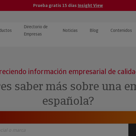
Prueba gratis 15 días
Insight View
Directorio de
ductos
Noticias
Blog
Contenidos
Empresas
caPro · Análisis de datos
eos: presentación de
ormación empresas
ancieros
ducto y tutoriales
reciendo información empresarial de calid
ormación Pública
 · Integración de Datos para
cionario Económico
res saber más sobre una e
M y ERP
ormación Investigada
española?
llect · Recuperación de
uda