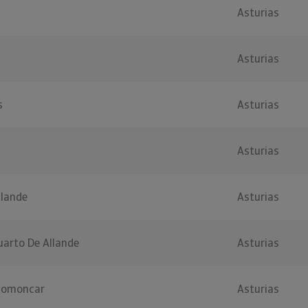
Asturias
Asturias
s
Asturias
Asturias
llande
Asturias
uarto De Allande
Asturias
Glomoncar
Asturias