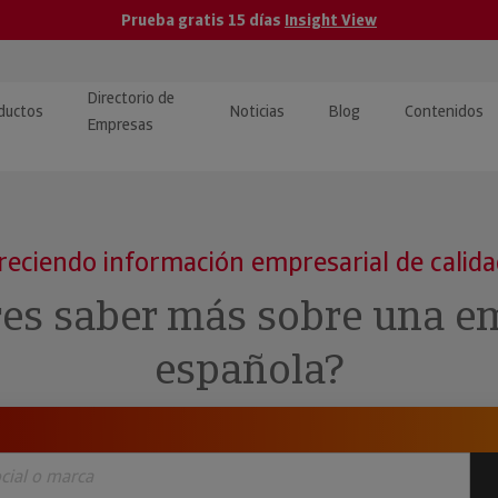
Prueba gratis 15 días
Insight View
Directorio de
ductos
Noticias
Blog
Contenidos
Empresas
caPro · Análisis de datos
eos: presentación de
ormación empresas
ancieros
ducto y tutoriales
reciendo información empresarial de calid
ormación Pública
 · Integración de Datos para
cionario Económico
res saber más sobre una e
M y ERP
ormación Investigada
española?
llect · Recuperación de
uda