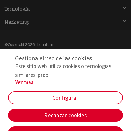
Tecnología
Marketing
@Copyright 2026, Iberinform
Gestiona el uso de las cookies
Aviso legal
Este sitio web utiliza cookies o tecnologías
Política de cookies
similares, prop
Declaración de privacidad
Ver más
...
Compromiso calidad y seguridad
Configurar
Formamos parte de:
Rechazar cookies