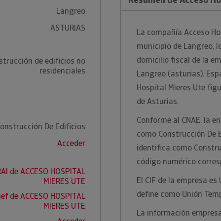
Langreo
ASTURIAS
La compañía Acceso Hosp
municipio de Langreo, lo
domicilio fiscal de la e
trucción de edificios no
residenciales
Langreo (asturias). Esp
Hospital Mieres Ute figu
de Asturias.
Conforme al CNAE, la ent
onstrucción De Edificios
como Construcción De Ed
Acceder
identifica como Construc
código numérico corres
RAI de ACCESO HOSPITAL
El CIF de la empresa es
MIERES UTE
define como Unión Tem
nef de ACCESO HOSPITAL
MIERES UTE
La información empresar