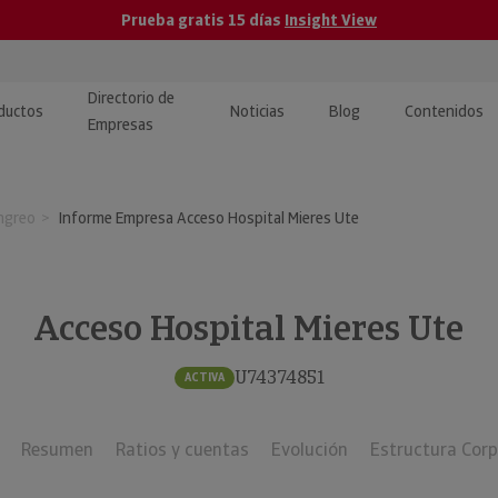
Prueba gratis 15 días
Insight View
Directorio de
ductos
Noticias
Blog
Contenidos
Empresas
caPro · Análisis de datos
eos: presentación de
ormación empresas
ngreo
Informe Empresa Acceso Hospital Mieres Ute
ancieros
ducto y tutoriales
ormación Pública
 · Integración de Datos para
cionario Económico
M y ERP
Acceso Hospital Mieres Ute
ormación Investigada
llect · Recuperación de
U74374851
ACTIVA
uda
Resumen
Ratios y cuentas
Evolución
Estructura Corp