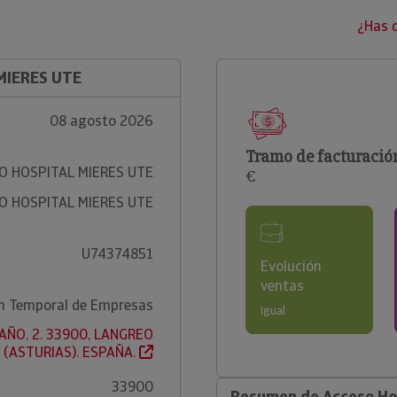
¿Has 
MIERES UTE
08 agosto 2026
Tramo de facturació
O HOSPITAL MIERES UTE
€
O HOSPITAL MIERES UTE
U74374851
Evolución
ventas
n Temporal de Empresas
Igual
AÑO, 2. 33900, LANGREO
(ASTURIAS). ESPAÑA.
33900
Resumen de Acceso Hos